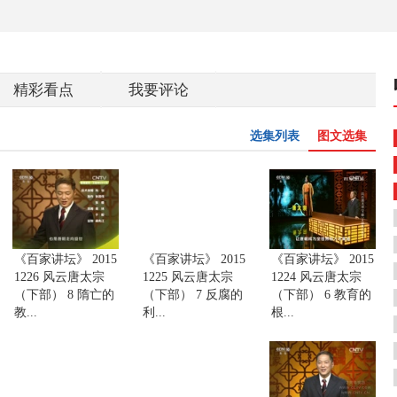
精彩看点
我要评论
选集列表
图文选集
《百家讲坛》 2015
《百家讲坛》 2015
《百家讲坛》 2015
1226 风云唐太宗
1225 风云唐太宗
1224 风云唐太宗
（下部） 8 隋亡的
（下部） 7 反腐的
（下部） 6 教育的
教...
利...
根...