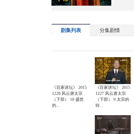
剧集列表
分集剧情
《百家讲坛》 2015
《百家讲坛》 2015
1228 风云唐太宗
1227 风云唐太宗
（下部） 10 盛世
（下部） 9 太宗的
的...
转...