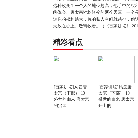
这种改变？一个人的地位越高，他手中的权
的体会。唐太宗性格转变的两个因素，一个
道你的权利越大，你的私人空间就越小，他
太放在心上。敬请收看。（《百家讲坛》 2015
精彩看点
[百家讲坛]风云唐
[百家讲坛]风云唐
太宗（下部） 10
太宗（下部） 10
盛世的由来 唐太宗
盛世的由来 唐太宗
的治国...
开出的...