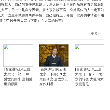
利就越大，自己的责任也就越大，唐太宗当上皇帝以后就有看更加深刻
是大臣，另一个是自身因素。唐太宗告诫百官，身处高位的人一定要知
认为，当皇帝就要做两件事情，自己做得正，修德，此外的事情都不用
1227 风云唐太宗（下部） 9 太宗的转变）
更多>>
[百家讲坛]风云唐
[百家讲坛]风云唐
[百家讲坛]风云唐
太宗（下部） 10
太宗（下部）9 太
太宗（下部）9 太
盛世的由来 唐朝盛
宗的转变 唐太宗以
宗的转变 大臣向太
世的原因
身作则谨...
宗提意见