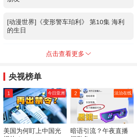
[动漫世界]《变形警车珀利》 第10集 海利
的生日
点击查看更多
央视榜单
1
2
今日亚洲
法治在线
美国为何盯上中国光
暗语引流？午夜直播