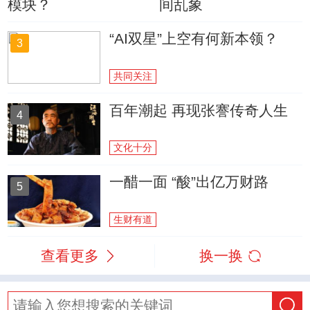
模块？
间乱象
“AI双星”上空有何新本领？
3
共同关注
百年潮起 再现张謇传奇人生
4
文化十分
一醋一面 “酸”出亿万财路
5
生财有道
查看更多
换一换