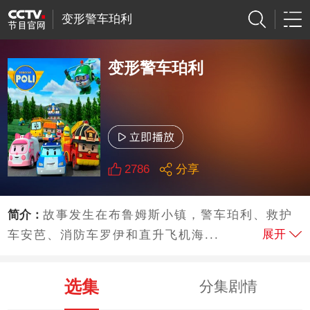
变形警车珀利
变形警车珀利
2786
分享
简介：
故事发生在布鲁姆斯小镇，警车珀利、救护
展开
车安芭、消防车罗伊和直升飞机海...
选集
分集剧情