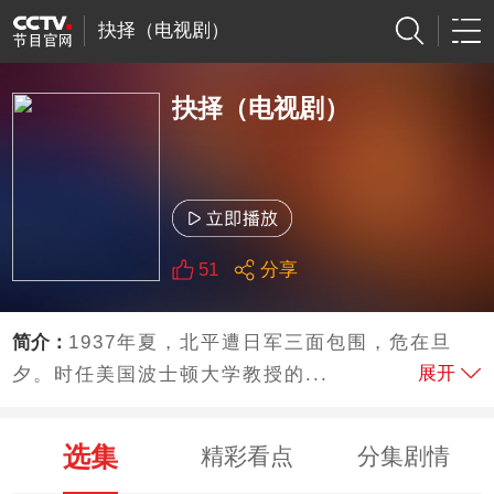
抉择（电视剧）
抉择（电视剧）
51
分享
简介：
1937年夏，北平遭日军三面包围，危在旦
展开
夕。时任美国波士顿大学教授的...
选集
精彩看点
分集剧情