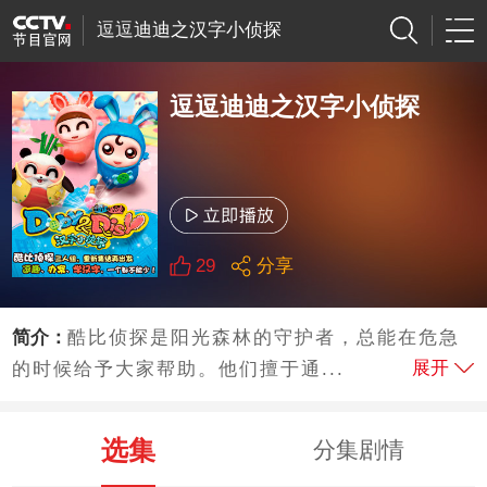
逗逗迪迪之汉字小侦探
逗逗迪迪之汉字小侦探
29
分享
简介：
酷比侦探是阳光森林的守护者，总能在危急
展开
的时候给予大家帮助。他们擅于通...
选集
分集剧情