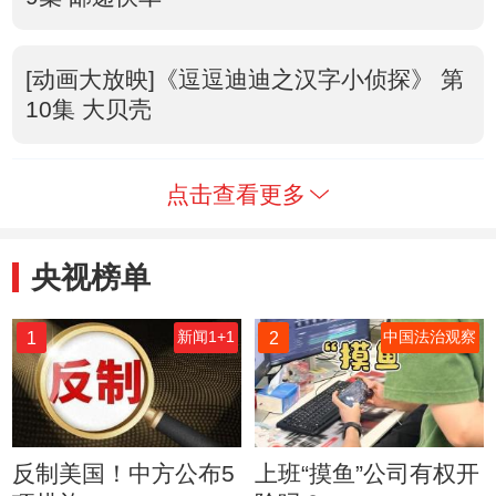
[动画大放映]《逗逗迪迪之汉字小侦探》 第
10集 大贝壳
点击查看更多
央视榜单
1
2
新闻1+1
中国法治观察
反制美国！中方公布5
上班“摸鱼”公司有权开