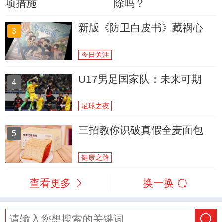
项措施
除吗？
新版《防卫白皮书》藏祸心
3
今日关注
U17男足国家队：未来可期
4
足球之夜
三招教你识破真假全麦面包
5
健康之路
查看更多
换一换