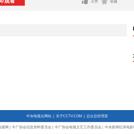
即观看
点赞
收藏
中央电视台网站
|
关于CCTV.COM
|
总台总经理室
电视网
|
中广协会信息资料委员会
|
中广协会电视文艺工作委员会
|
中央新闻纪录电影