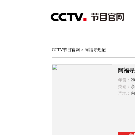
首页
直播
节目单
CCTV节目官网
> 阿福寻规记
综合
新闻
财经
综艺
中文国际
体
阿福寻
年份：
20
类别：
亲
产地：
内