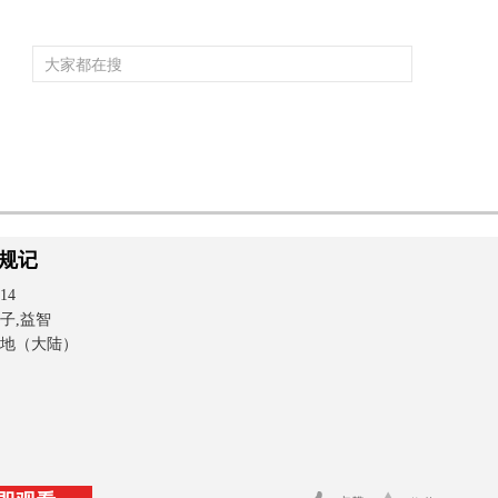
频道大全
栏目大全
片库
4K专区
听
育
电影
国防军事
电视剧
纪录
科教
戏曲
社会与法
少
规记
14
子,益智
地（大陆）