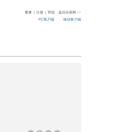
登录
|
注册
|
帮助
返回央视网
>>
PC客户端
移动客户端
音
热榜
微视频
儿
音乐
体育赛事
农业农村