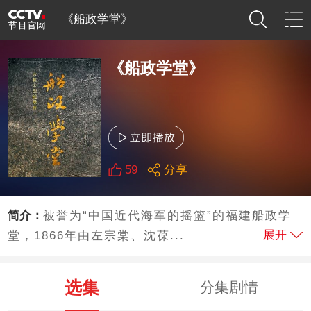
《船政学堂》
《船政学堂》
59
分享
简介：
被誉为“中国近代海军的摇篮”的福建船政学
展开
堂，1866年由左宗棠、沈葆...
选集
分集剧情