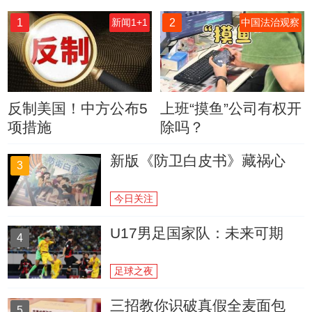
1
2
新闻1+1
中国法治观察
反制美国！中方公布5
上班“摸鱼”公司有权开
项措施
除吗？
新版《防卫白皮书》藏祸心
3
今日关注
U17男足国家队：未来可期
4
足球之夜
三招教你识破真假全麦面包
5