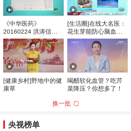
《中华医药》
[生活圈]在线大名医：
20160224 洪涛信
花生芽能防心脑血管
箱：唤醒沉睡的卵巢
病？
[健康乡村]野地中的健
喝醋软化血管？吃芹
康草
菜降压？你想多了！
换一批
央视榜单