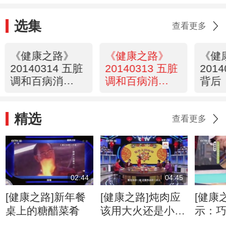
选集
查看更多
《健康之路》
《健康之路》
《健
20140314 五脏
20140313 五脏
201
调和百病消
调和百病消
背后
（二）
（一）
精选
查看更多
02:44
04:45
[健康之路]新年餐
[健康之路]炖肉应
[健康
桌上的糖醋菜肴
该用大火还是小
示：
火？
身牛