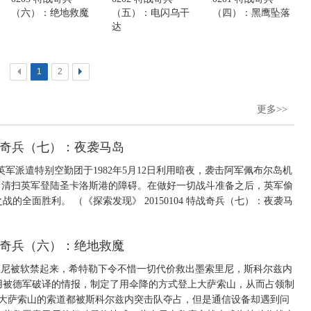
（六）：绝地救魔
（五）：电闪乌干
（四）：黑鹰坠落
达
<
1
2
>
更多>>
 特战奇兵（七）：夜袭马岛
军派遣特别空勤团于1982年5月12日利用暗夜，袭击阿军佩布尔岛机
，清扫英军登陆圣卡洛斯港的障碍。在做好一切战斗准备之后，英军偷
全面胜利。 （《探索发现》 20150104 特战奇兵（七）：夜袭马
 特战奇兵（六）：绝地救魔
墨索里尼被软禁起来，希特勒下令不惜一切代价救出墨索里尼，斯科尔兹内
用被德军破译的情报，制定了用伞降的方式登上大萨索山，从而占领制
施，大萨索山的索道都被斯科尔兹内突击队夺占，但是通信设备却遇到问