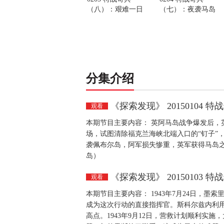
（八）：艰难一日
（七）：夜袭马岛
分集介绍
《探索发现》 20150104
观看
本期节目主要内容： 英阿马岛战争爆发后，英
场，试图清除福克兰海峡北端入口的“钉子”
袭佩布尔岛，阿军损失惨重，英军获得马岛之战的
岛）
《探索发现》 20150103
观看
本期节目主要内容： 1943年7月24日，
成为这次行动的直接指挥官。斯科尔兹内利
高点。1943年9月12日，营救计划顺利实