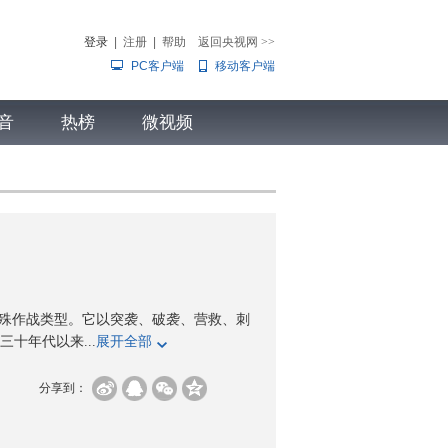
登录
|
注册
|
帮助
返回央视网
>>
PC客户端
移动客户端
音
热榜
微视频
儿
音乐
体育赛事
农业农村
殊作战类型。它以突袭、破袭、营救、刺
十年代以来...
展开全部
分享到：