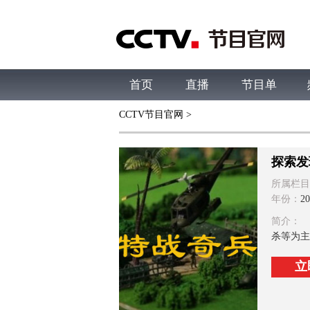
首页
直播
节目单
CCTV节目官网
>
综合
新闻
财经
综艺
中文国际
体
探索发
所属栏目
年份：
20
简介：
杀等为主
立