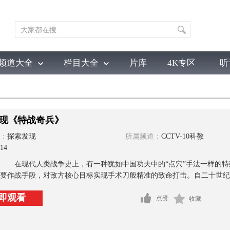
频道大全
栏目大全
片库
4K专区
听
育
电影
国防军事
电视剧
纪录
科教
戏曲
社会与法
少
现《特战奇兵》
：
探索发现
所属频道：
CCTV-10科教
14
在现代人类战争史上，有一种犹如中国功夫中的“点穴”手法一样的特
要作战手段，对敌方核心目标实现手术刀般精准的致命打击。自二十世纪三
即观看
点赞
收藏