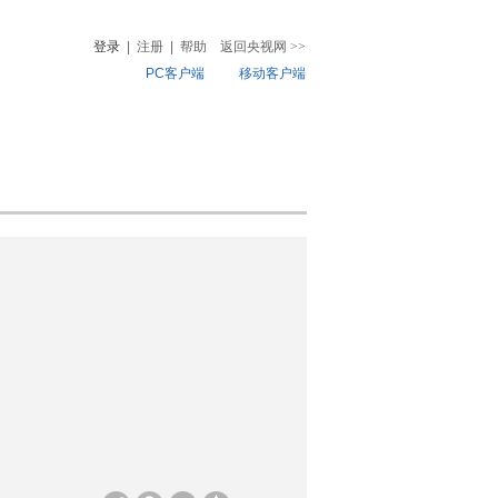
登录
|
注册
|
帮助
返回央视网
>>
PC客户端
移动客户端
音
热榜
微视频
儿
音乐
体育赛事
农业农村