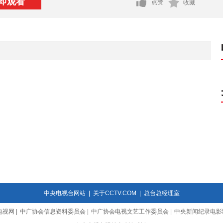
即观看
点赞
收藏
中央电视台网站
|
关于CCTV.COM
|
总台总经理室
电视网
|
中广协会信息资料委员会
|
中广协会电视文艺工作委员会
|
中央新闻纪录电影