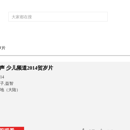
频道大全
栏目大全
片库
4K专区
听
岁片
育
电影
国防军事
电视剧
纪录
科教
戏曲
社会与法
少
声 少儿频道2014贺岁片
14
子,益智
地（大陆）