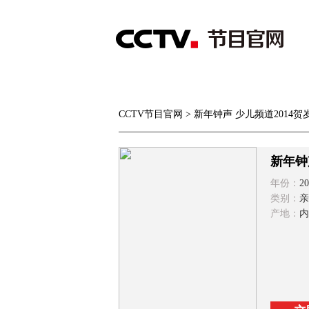
首页
直播
节目单
CCTV节目官网
> 新年钟声 少儿频道2014贺
综合
新闻
财经
综艺
中文国际
体
新年钟
年份：
20
类别：
亲
产地：
内