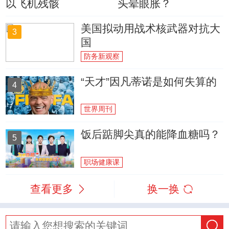
以飞机残骸
头晕眼胀？
美国拟动用战术核武器对抗大
3
国
防务新观察
“天才”因凡蒂诺是如何失算的
4
世界周刊
饭后踮脚尖真的能降血糖吗？
5
职场健康课
查看更多
换一换