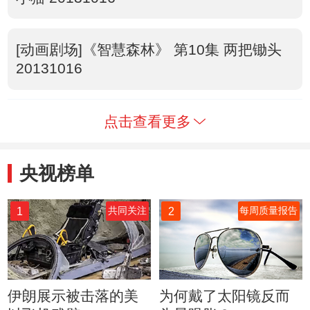
[动画剧场]《智慧森林》 第10集 两把锄头
20131016
点击查看更多
央视榜单
1
2
共同关注
每周质量报告
伊朗展示被击落的美
为何戴了太阳镜反而