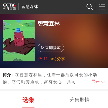
智慧森林
智慧森林
11
分享
简介：
在智慧森林里，住着一群活泼可爱的小动
展开
物。它们勤劳勇敢，富有爱心，共同...
选集
分集剧情