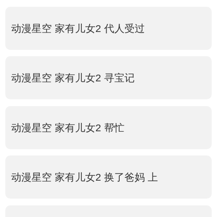
动漫星空 家有儿女2 代人受过
动漫星空 家有儿女2 寻宝记
动漫星空 家有儿女2 帮忙
动漫星空 家有儿女2 换了爸妈 上