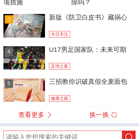
项措施
除吗？
新版《防卫白皮书》藏祸心
3
今日关注
U17男足国家队：未来可期
4
足球之夜
三招教你识破真假全麦面包
5
健康之路
查看更多
换一换