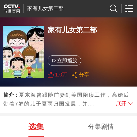
家有儿女第二部
家有儿女第二部
1.0万
分享
简介：
夏东海曾跟随前妻到美国陪读工作，离婚后
展开
带着7岁的儿子夏雨归国发展，并...
选集
分集剧情