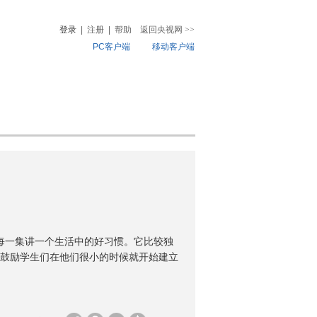
登录
|
注册
|
帮助
返回央视网
>>
PC客户端
移动客户端
音
热榜
微视频
儿
音乐
体育赛事
农业农村
每一集讲一个生活中的好习惯。它比较独
鼓励学生们在他们很小的时候就开始建立