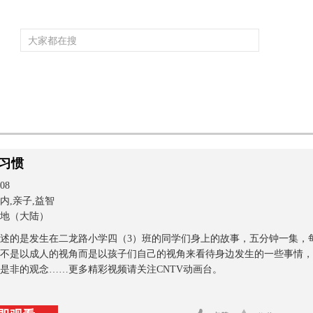
频道大全
栏目大全
片库
4K专区
听
育
电影
国防军事
电视剧
纪录
科教
戏曲
社会与法
少
习惯
08
内,亲子,益智
地（大陆）
述的是发生在二龙路小学四（3）班的同学们身上的故事，五分钟一集，
不是以成人的视角而是以孩子们自己的视角来看待身边发生的一些事情，
是非的观念……更多精彩视频请关注CNTV动画台。