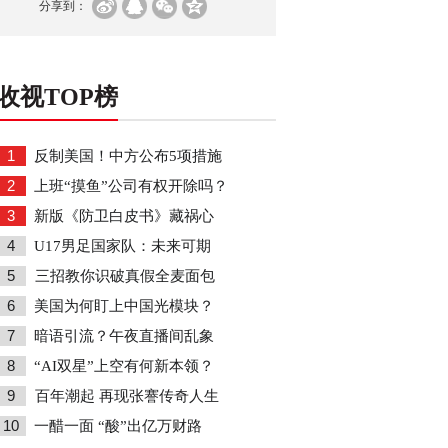
分享到：
收视TOP榜
1
反制美国！中方公布5项措施
2
上班“摸鱼”公司有权开除吗？
3
新版《防卫白皮书》藏祸心
4
U17男足国家队：未来可期
5
三招教你识破真假全麦面包
6
美国为何盯上中国光模块？
7
暗语引流？午夜直播间乱象
8
“AI双星”上空有何新本领？
9
百年潮起 再现张謇传奇人生
10
一醋一面 “酸”出亿万财路