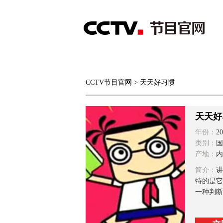
首页
直播
节目单
CCTV节目官网
> 天天好习惯
综合
新闻
财经
综艺
中文国际
体
天天好
年份：
20
类别：
国
产地：
内
简介：
讲
特的是它
一种判断