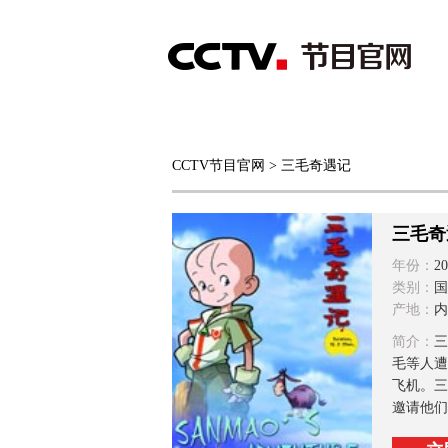
首页
直播
节目单
CCTV节目官网
> 三毛奇遇记
综合
新闻
财经
综艺
中文国际
体
三毛奇
年份：
20
类别：
国
产地：
内
简介：
三
毛等人遭
飞机。三
邀请他们