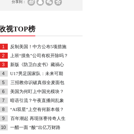
分享到：
收视TOP榜
1
反制美国！中方公布5项措施
2
上班“摸鱼”公司有权开除吗？
3
新版《防卫白皮书》藏祸心
4
U17男足国家队：未来可期
5
三招教你识破真假全麦面包
6
美国为何盯上中国光模块？
7
暗语引流？午夜直播间乱象
8
“AI双星”上空有何新本领？
9
百年潮起 再现张謇传奇人生
10
一醋一面 “酸”出亿万财路