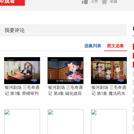
即观看
点赞
收藏
我要评论
选集列表
图文选集
银河剧场 三毛奇遇
银河剧场 三毛奇遇
银河剧场 三毛奇遇
记 第3集 滑稽审判
记 第4集 磁化效应
记 第5集 魔法药水