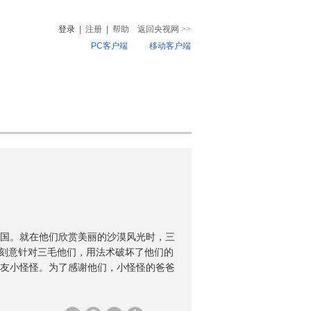
登录
|
注册
|
帮助
返回央视网
>>
PC客户端
移动客户端
音
热榜
微视频
儿
音乐
体育赛事
农业农村
国。就在他们欣赏美丽的沙漠风光时，三
乎刻意针对三毛他们，用法术破坏了他们的
友小怪怪。为了感谢他们，小怪怪的爸爸