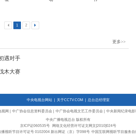
<
1
2
>
更多>>
 初遇对手
 伐木大赛
中央电视台网站
|
关于CCTV.COM
|
总台总经理室
电视网
|
中广协会信息资料委员会
|
中广协会电视文艺工作委员会
|
中央新闻纪录电影
中央广播电视总台 版权所有
京ICP证060535号
网络文化经营许可证文网文[2010]024号
播视听节目许可证号 0102004 新出网证（京）字098号
中国互联网视听节目服务自