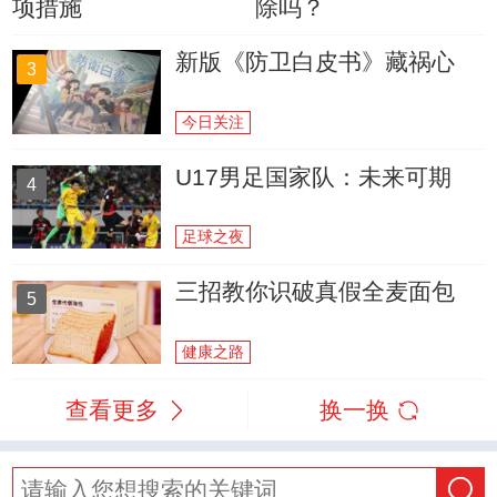
项措施
除吗？
新版《防卫白皮书》藏祸心
3
今日关注
U17男足国家队：未来可期
4
足球之夜
三招教你识破真假全麦面包
5
健康之路
查看更多
换一换