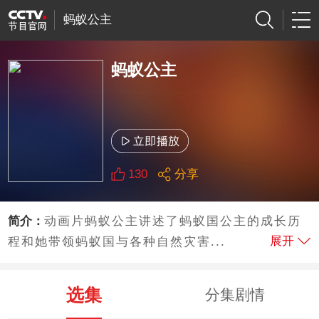
蚂蚁公主
蚂蚁公主
130
分享
简介：
动画片蚂蚁公主讲述了蚂蚁国公主的成长历
展开
程和她带领蚂蚁国与各种自然灾害...
选集
分集剧情