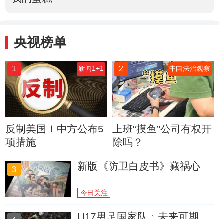
央视榜单
1
2
新闻1+1
中国法治观察
反制美国！中方公布5
上班“摸鱼”公司有权开
项措施
除吗？
新版《防卫白皮书》藏祸心
3
今日关注
U17男足国家队：未来可期