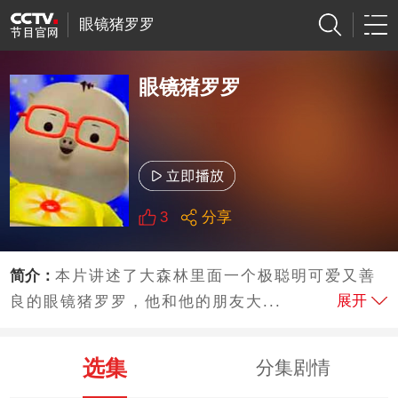
眼镜猪罗罗
眼镜猪罗罗
3
分享
简介：
本片讲述了大森林里面一个极聪明可爱又善
展开
良的眼镜猪罗罗，他和他的朋友大...
选集
分集剧情