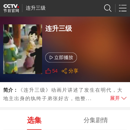
连升三级
连升三级
54
分享
简介：
《连升三级》动画片讲述了发生在明代，大
展开
地主出身的纨绔子弟张好古，他整...
选集
分集剧情