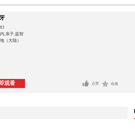
牙
83
内,亲子,益智
地（大陆）
即观看
点赞
收藏