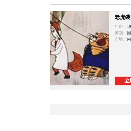
老虎装
年份：
19
类别：
国
产地：
内
立