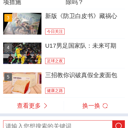
项措施
除吗？
新版《防卫白皮书》藏祸心
3
今日关注
U17男足国家队：未来可期
4
足球之夜
三招教你识破真假全麦面包
5
健康之路
查看更多
换一换