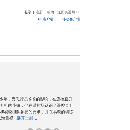
登录
|
注册
|
帮助
返回央视网
>>
PC客户端
移动客户端
音
热榜
微视频
儿
音乐
体育赛事
农业农村
的少年，受飞行员爸爸的影响，在遥控直升
升机的小镇，他在遥控场认识了遥控直升
和易璇组队参赛的要求，并在易璇的训练
量视...
展开全部