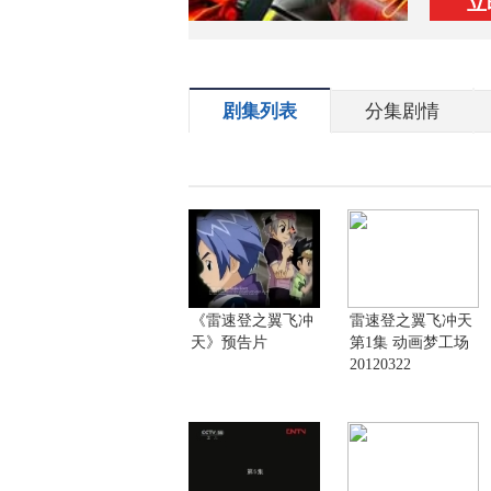
立
剧集列表
分集剧情
《雷速登之翼飞冲
雷速登之翼飞冲天
天》预告片
第1集 动画梦工场
20120322