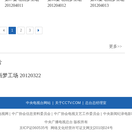
201204011
201204012
201204013
<
1
2
3
>
更多>>
片
工场 20120322
中央电视台网站
|
关于CCTV.COM
|
总台总经理室
电视网
|
中广协会信息资料委员会
|
中广协会电视文艺工作委员会
|
中央新闻纪录电影
中央广播电视总台 版权所有
京ICP证060535号
网络文化经营许可证文网文[2010]024号