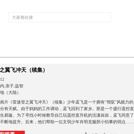
频道大全
栏目大全
片库
4K专区
听
）
育
电影
国防军事
电视剧
纪录
科教
戏曲
社会与法
少
之翼飞冲天（续集）
12
内,亲子,益智
地（大陆）
画片《雷速登之翼飞冲天》（续集）少年孟飞是一个拥有“驾驭”风能力
分有天赋。由于妈妈的工作调动，孟飞回到了家乡。那是一个盛行遥控直
生易璇。为了寻找小时候教导自己玩遥控直升机的沈潇叔叔，孟飞同意了
不断地提升。后来，他们帮助一位文弱少年肖明克服胆小怕事的弱点…….海