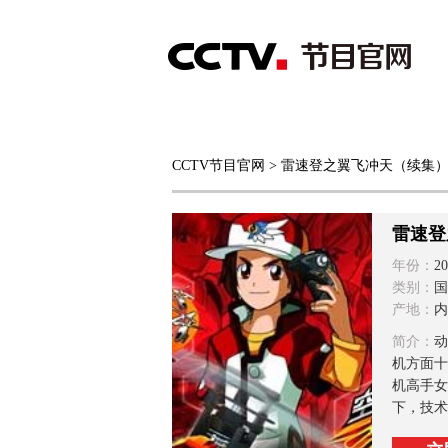
首页
直播
节目单
CCTV节目官网
> 雷速登之翼飞冲天（续集
综合
新闻
财经
综艺
中文国际
体
雷速登
年份：
20
类别：
国
产地：
内
简介：
动
机方面十
机高手女
下，技术