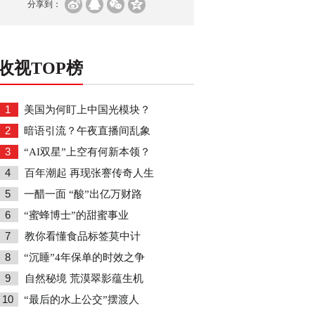
分享到：
收视TOP榜
1
美国为何盯上中国光模块？
2
暗语引流？午夜直播间乱象
3
“AI双星”上空有何新本领？
4
百年潮起 再现张謇传奇人生
5
一醋一面 “酸”出亿万财路
6
“蜜蜂博士”的甜蜜事业
7
教你看懂食品标签莫中计
8
“沉睡”4年保单的时效之争
9
自然秘境 荒漠翠影蕴生机
10
“最后的水上公交”摆渡人