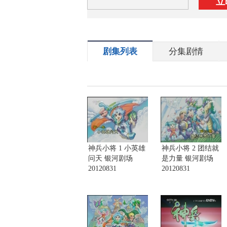
立
剧集列表
分集剧情
神兵小将 1 小英雄
神兵小将 2 团结就
问天 银河剧场
是力量 银河剧场
20120831
20120831