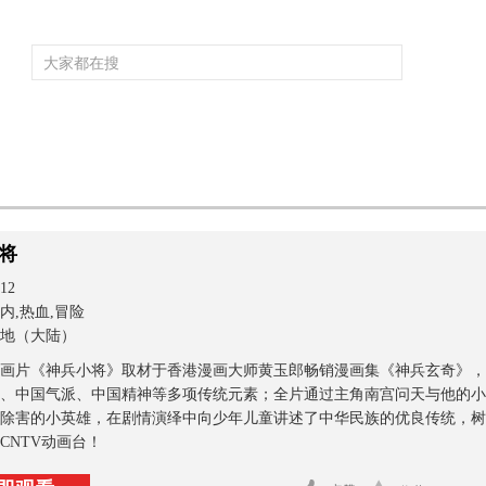
频道大全
栏目大全
片库
4K专区
听
育
电影
国防军事
电视剧
纪录
科教
戏曲
社会与法
少
将
12
内,热血,冒险
地（大陆）
画片《神兵小将》取材于香港漫画大师黄玉郎畅销漫画集《神兵玄奇》，
、中国气派、中国精神等多项传统元素；全片通过主角南宫问天与他的小
除害的小英雄，在剧情演绎中向少年儿童讲述了中华民族的优良传统，树
CNTV动画台！