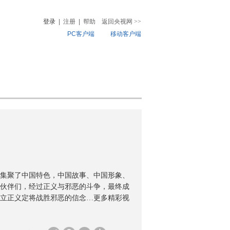
登录
|
注册
|
帮助
返回央视网
>>
PC客户端
移动客户端
音
热榜
微视频
儿
音乐
体育赛事
农业农村
集聚了中国特色，中国故事、中国形象、
伙伴们，经过正义与邪恶的斗争，最终成
立正义定将战胜邪恶的信念…更多精彩视