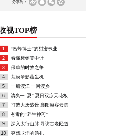
分享到：
收视TOP榜
1
“蜜蜂博士”的甜蜜事业
2
看懂标签莫中计
3
保单的时效之争
4
荒漠翠影蕴生机
5
一船渡江 一网渡乡
6
清爽一“夏” 夏日双凉天花板
7
打造大唐盛景 襄阳游客云集
8
有毒的“养生神药”
9
深入太行山脉 寻访古老陉道
10
突然取消的婚礼