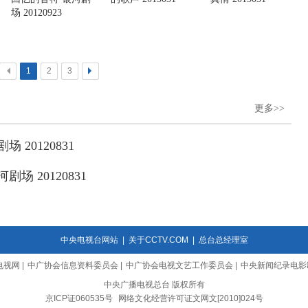
场 20120923
<
1
2
3
>
更多>>
 20120831
场 20120831
中央电视台网站
|
关于CCTV.COM
|
总台总经理室
电视网
|
中广协会信息资料委员会
|
中广协会电视文艺工作委员会
|
中央新闻纪录电影
中央广播电视总台 版权所有
京ICP证060535号
网络文化经营许可证文网文[2010]024号