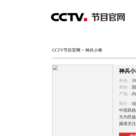
首页
直播
节目单
CCTV节目官网
> 神兵小将
综合
新闻
财经
综艺
中文国际
体
神兵小
年份：
20
类别：
国
产地：
内
简介：
动
中国风格
为为民族
频请关注