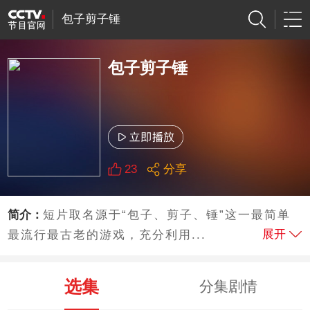
包子剪子锤
包子剪子锤
23
分享
简介：
短片取名源于“包子、剪子、锤”这一最简单
展开
最流行最古老的游戏，充分利用...
选集
分集剧情