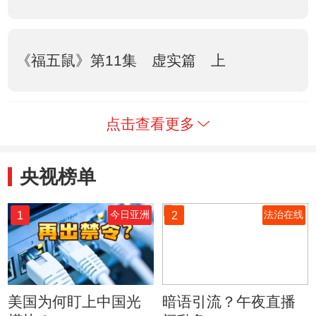
《福五鼠》第11集 虚实篇 上
点击查看更多
央视榜单
1
2
今日亚洲
法治在线
美国为何盯上中国光
暗语引流？午夜直播