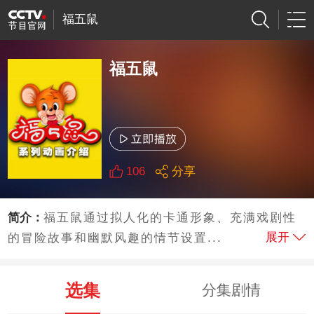
福五鼠
福五鼠
106
分享
简介：
福五鼠通过拟人化的卡通形象、充满戏剧性
展开
的冒险故事和幽默风趣的情节设置...
选集
分集剧情