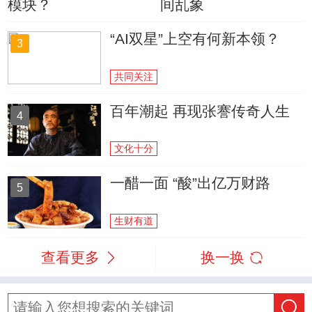
模块？
间乱象
“AI双星”上空有何新本领？
3
共同关注
百年潮起 再现张謇传奇人生
4
文化十分
一醋一面 “酸”出亿万财路
5
生财有道
查看更多
换一换