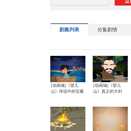
立
剧集列表
分集剧情
[动画城]《望儿
[动画城]《望儿
山》传说中的宝藏
山》真正的大剑