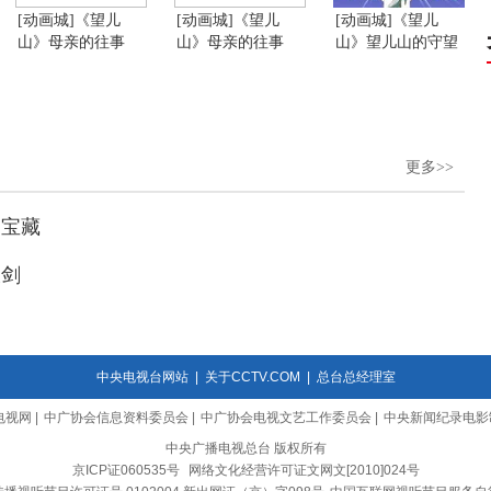
[动画城]《望儿
[动画城]《望儿
[动画城]《望儿
山》母亲的往事
山》母亲的往事
山》望儿山的守望
更多>>
的宝藏
大剑
中央电视台网站
|
关于CCTV.COM
|
总台总经理室
电视网
|
中广协会信息资料委员会
|
中广协会电视文艺工作委员会
|
中央新闻纪录电影
中央广播电视总台 版权所有
京ICP证060535号
网络文化经营许可证文网文[2010]024号