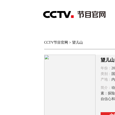
首页
直播
节目单
CCTV节目官网
> 望儿山
综合
新闻
财经
综艺
中文国际
体
望儿山
年份：
20
类别：
国
产地：
内
简介：
动
素：探险
自信心和