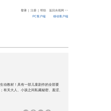
登录
|
注册
|
帮助
返回央视网
>>
PC客户端
移动客户端
音
热榜
微视频
儿
音乐
体育赛事
农业农村
生动教材！具有一部儿童剧作的全部要
；有关大人、小孩之间私藏秘密、羞涩、