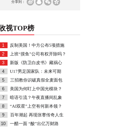
分享到：
收视TOP榜
1
反制美国！中方公布5项措施
2
上班“摸鱼”公司有权开除吗？
3
新版《防卫白皮书》藏祸心
4
U17男足国家队：未来可期
5
三招教你识破真假全麦面包
6
美国为何盯上中国光模块？
7
暗语引流？午夜直播间乱象
8
“AI双星”上空有何新本领？
9
百年潮起 再现张謇传奇人生
10
一醋一面 “酸”出亿万财路