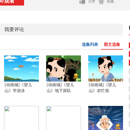
即观看
点赞
收藏
我要评论
选集列表
图文选集
[动画城]《望儿
[动画城]《望儿
[动画城]《望儿
山》学游泳
山》地下探队
山》农忙假