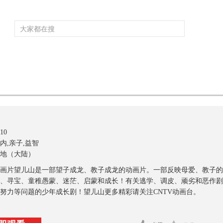
频道大全
栏目大全
片库
4K专区
听
育
电影
国防军事
电视剧
纪录
科教
戏曲
社会与法
少
10
内,亲子,益智
地（大陆）
画片望儿山是一部望子成龙、教子成龙的动画片。一部反映母爱、教子的
、寻宝、童稚愚蒙、迷茫、启蒙和成长！有关逃学、调皮、顽劣和恶作剧
努力等问题的少年成长剧！望儿山更多精彩请关注CNTV动画台。