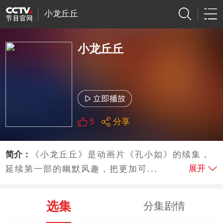
小龙丘丘
小龙丘丘
5
分享
简介：
《小龙丘丘》是动画片《孔小如》的续集，
展开
延续第一部的幽默风趣，把更加可...
选集
分集剧情