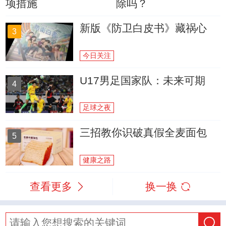
项措施
除吗？
新版《防卫白皮书》藏祸心
3
今日关注
U17男足国家队：未来可期
4
足球之夜
三招教你识破真假全麦面包
5
健康之路
查看更多
换一换