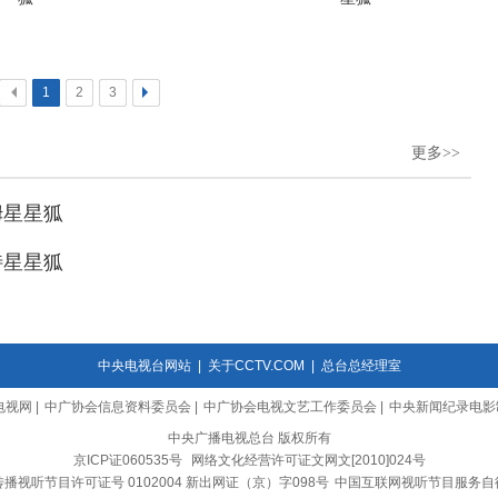
<
1
2
3
>
更多>>
姆星星狐
特星星狐
中央电视台网站
|
关于CCTV.COM
|
总台总经理室
电视网
|
中广协会信息资料委员会
|
中广协会电视文艺工作委员会
|
中央新闻纪录电影
中央广播电视总台 版权所有
京ICP证060535号
网络文化经营许可证文网文[2010]024号
播视听节目许可证号 0102004 新出网证（京）字098号
中国互联网视听节目服务自