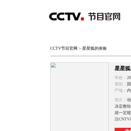
首页
直播
节目单
CCTV节目官网
> 星星狐的体验
综合
新闻
财经
综艺
中文国际
体
星星狐
年份：
20
类别：
国
产地：
内
简介：
动
决定教给
就一定能
注CNT