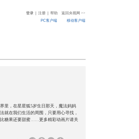
登录
|
注册
|
帮助
返回央视网
>>
PC客户端
移动客户端
音
热榜
微视频
儿
音乐
体育赛事
农业农村
界里，在星星狐5岁生日那天，魔法妈妈
法就在我们生活的周围，只要用心寻找，
比糖果还要甜蜜……更多精彩动画片请关