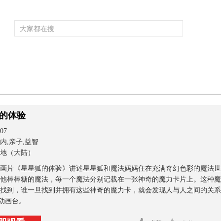
频道大全
栏目大全
片库
4K专区
听
育
电影
国防军事
电视剧
纪录
科教
戏曲
社会与法
少
的体验
07
内,亲子,益智
地（大陆）
画片《星星狐的体验》讲述星星狐和魔法妈妈住在充满奇幻色彩的魔法世
他棒棒糖的魔法，每一个魔法分别记载在一张神奇的魔力卡片上。这种魔
找到，谁一旦找到并拥有这些神奇的魔力卡，就会发现人与人之间的关系
V动画台。