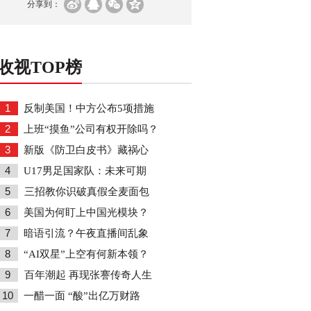
分享到：
收视TOP榜
1
反制美国！中方公布5项措施
2
上班“摸鱼”公司有权开除吗？
3
新版《防卫白皮书》藏祸心
4
U17男足国家队：未来可期
5
三招教你识破真假全麦面包
6
美国为何盯上中国光模块？
7
暗语引流？午夜直播间乱象
8
“AI双星”上空有何新本领？
9
百年潮起 再现张謇传奇人生
10
一醋一面 “酸”出亿万财路