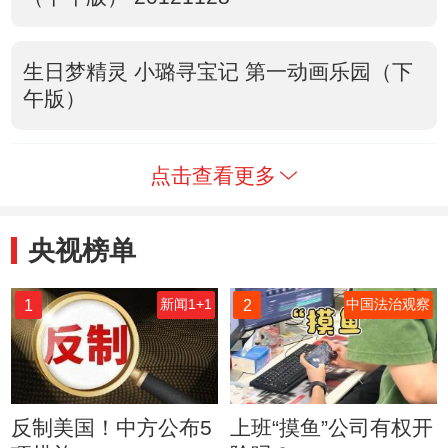
生日梦精灵 小璐寻宝记 第一动画乐园（下
午版）
点击查看更多
央视榜单
1
2
新闻1+1
中国法治观察
反制美国！中方公布5
上班“摸鱼”公司有权开