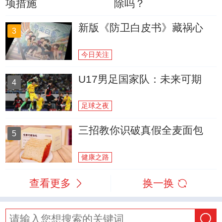
项措施
除吗？
新版《防卫白皮书》藏祸心
3
今日关注
U17男足国家队：未来可期
4
足球之夜
三招教你识破真假全麦面包
5
健康之路
查看更多
换一换