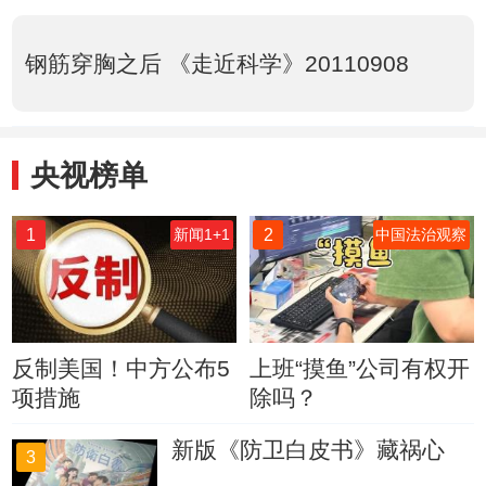
钢筋穿胸之后 《走近科学》20110908
央视榜单
1
2
新闻1+1
中国法治观察
反制美国！中方公布5
上班“摸鱼”公司有权开
项措施
除吗？
新版《防卫白皮书》藏祸心
3