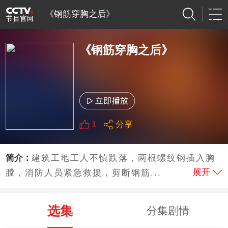
《钢筋穿胸之后》
《钢筋穿胸之后》
1
分享
简介：
建筑工地工人不慎跌落，两根螺纹钢插入胸
展开
膛，消防人员紧急救援，剪断钢筋...
选集
分集剧情