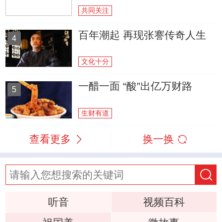
共同关注
百年潮起 再现张謇传奇人生
4
文化十分
一醋一面 “酸”出亿万财路
5
生财有道
查看更多
换一换
听音
视频百科