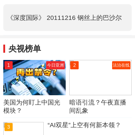
《深度国际》 20111216 钢丝上的巴沙尔
央视榜单
1
2
今日亚洲
法治在线
美国为何盯上中国光
暗语引流？午夜直播
模块？
间乱象
“AI双星”上空有何新本领？
3