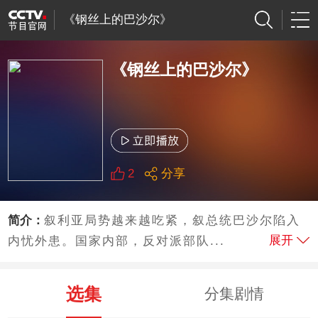
《钢丝上的巴沙尔》
《钢丝上的巴沙尔》
2
分享
简介：
叙利亚局势越来越吃紧，叙总统巴沙尔陷入
展开
内忧外患。国家内部，反对派部队...
选集
分集剧情