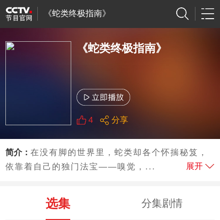
《蛇类终极指南》
《蛇类终极指南》
4
分享
简介：
在没有脚的世界里，蛇类却各个怀揣秘笈，
展开
依靠着自己的独门法宝——嗅觉，...
选集
分集剧情