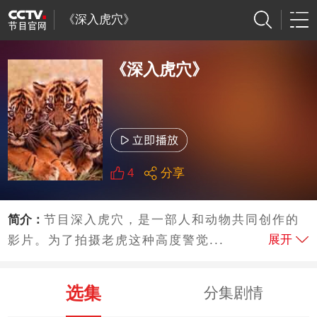
《深入虎穴》
《深入虎穴》
4
分享
简介：
节目深入虎穴，是一部人和动物共同创作的
展开
影片。为了拍摄老虎这种高度警觉...
选集
分集剧情