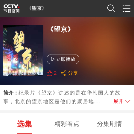
《望京》
《望京》
2
分享
简介：
纪录片《望京》讲述的是在华韩国人的故
展开
事，北京的望京地区是他们的聚居地...
选集
精彩看点
分集剧情