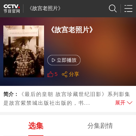
《故宫老照片》
《故宫老照片》
5
分享
简介：
《最后的皇朝 故宫珍藏世纪旧影》系列影集
展开
是故宫紫禁城出版社出版的，书...
选集
分集剧情