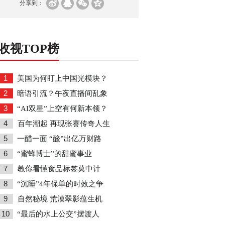
分享到：
收视TOP榜
1
美国为何盯上中国光模块？
2
暗语引流？午夜直播间乱象
3
“AI双星”上空有何新本领？
4
百年潮起 再现张謇传奇人生
5
一醋一面 “酸”出亿万财路
6
“蜜蜂博士”的甜蜜事业
7
教你看懂食品标签莫中计
8
“沉睡”4年保单的时效之争
9
自然秘境 荒漠翠影蕴生机
10
“最后的水上公交”摆渡人