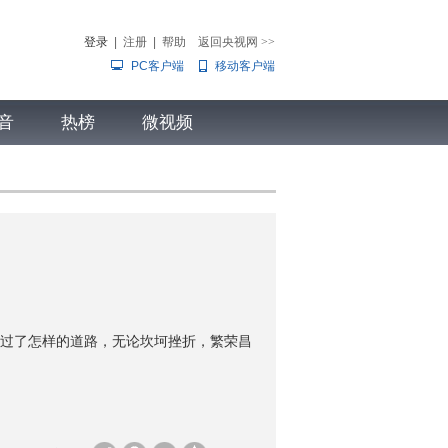
登录
|
注册
|
帮助
返回央视网
>>
PC客户端
移动客户端
音
热榜
微视频
儿
音乐
体育赛事
农业农村
过了怎样的道路，无论坎坷挫折，繁荣昌