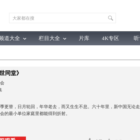
频道大全
栏目大全
片库
4K专区
听
育
电影
国防军事
电视剧
纪录
科教
戏曲
社会与法
少
世同堂》
会
集
季更替，日月轮回，年华老去，而又生生不息。六十年里，新中国无论走
会的最小单位家庭里都能得到折射。