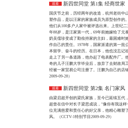
新四世同堂 第1集 经商世家
观看
国庆节之前，历经两年的改造，杭州老街中
塑作品，是以汪家的家族成员为原型创作的
他们从100多户人家中被评选出来。上世纪
年88岁，是汪家第一代，69年前她嫁给了
奶吴儒珍变成了勤俭持家的主妇，最困难时
作自己的责任。1978年，国家派遣的第一批
本留学、奋斗的经历。在日本，他也没忘记祖
走上了另一条道路，他办起了电表配件厂。他
奇的儿子汪鹏大学毕业后，放弃了去财政局
经被一家贸易公司注册了。汪鹏为自己的店铺
2009-09-28）
新四世同堂 第2集 名门家风
观看
由梁启超开创的梁氏家族，至今已延续五代，
超曾在信中对长子梁思成说，“像你有我这样
位充满慈爱和责任心的好父亲，他精心雕塑
风。（CCTV-1特别节目2009-09-29）