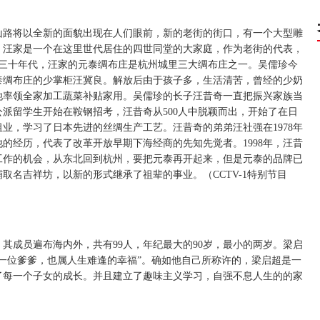
山路将以全新的面貌出现在人们眼前，新的老街的街口，有一个大型雕
。汪家是一个在这里世代居住的四世同堂的大家庭，作为老街的代表，
二三十年代，汪家的元泰绸布庄是杭州城里三大绸布庄之一。吴儒珍今
元泰绸布庄的少掌柜汪冀良。解放后由于孩子多，生活清苦，曾经的少奶
她率领全家加工蔬菜补贴家用。吴儒珍的长子汪昔奇一直把振兴家族当
公派留学生开始在鞍钢招考，汪昔奇从500人中脱颖而出，开始了在日
业，学习了日本先进的丝绸生产工艺。汪昔奇的弟弟汪社强在1978年
的经历，代表了改革开放早期下海经商的先知先觉者。1998年，汪昔
工作的机会，从东北回到杭州，要把元泰再开起来，但是元泰的品牌已
取名吉祥坊，以新的形式继承了祖辈的事业。（CCTV-1特别节目
其成员遍布海内外，共有99人，年纪最大的90岁，最小的两岁。梁启
一位爹爹，也属人生难逢的幸福”。确如他自己所称许的，梁启超是一
了每一个子女的成长。并且建立了趣味主义学习，自强不息人生的的家