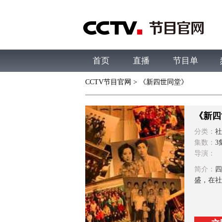
首页
直播
节目单
CCTV节目官网
> 《新四世同堂》
综合
新闻
财经
综艺
中文国际
体
《新四
分类：
社
集数：
3
导演：
简介：
四
盛，在社