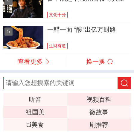
4
文化十分
一醋一面 “酸”出亿万财路
5
生财有道
查看更多
换一换
听音
视频百科
祖国美
微故事
ai美食
剧推荐