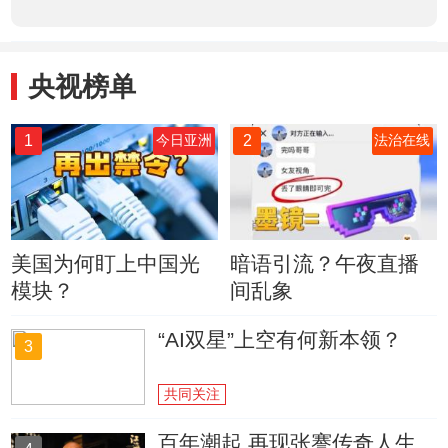
央视榜单
1
2
今日亚洲
法治在线
美国为何盯上中国光
暗语引流？午夜直播
模块？
间乱象
“AI双星”上空有何新本领？
3
共同关注
百年潮起 再现张謇传奇人生