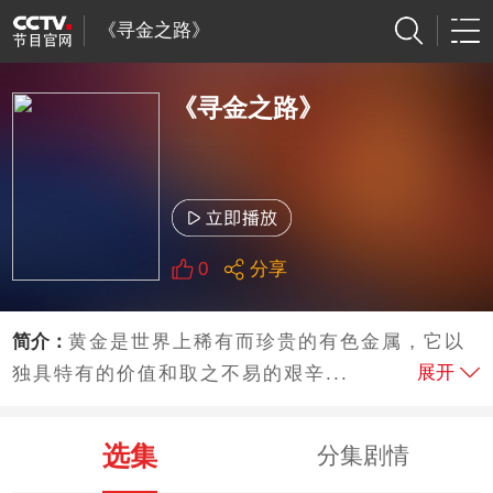
《寻金之路》
《寻金之路》
0
分享
简介：
黄金是世界上稀有而珍贵的有色金属，它以
展开
独具特有的价值和取之不易的艰辛...
选集
分集剧情