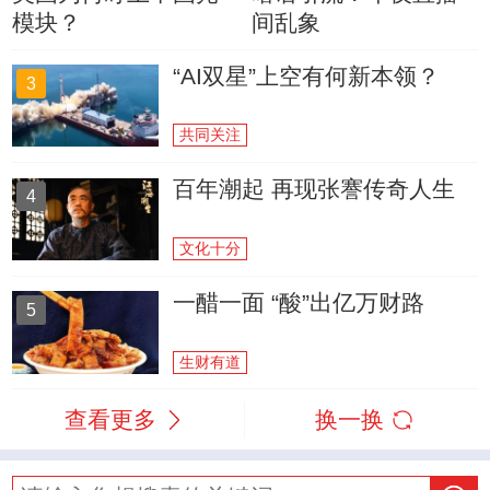
模块？
间乱象
“AI双星”上空有何新本领？
3
共同关注
百年潮起 再现张謇传奇人生
4
文化十分
一醋一面 “酸”出亿万财路
5
生财有道
查看更多
换一换