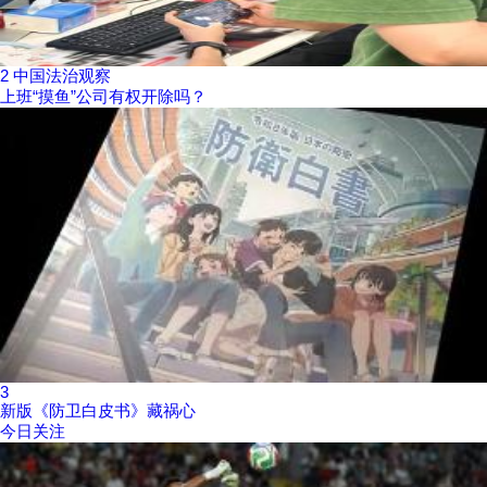
2
中国法治观察
上班“摸鱼”公司有权开除吗？
3
新版《防卫白皮书》藏祸心
今日关注