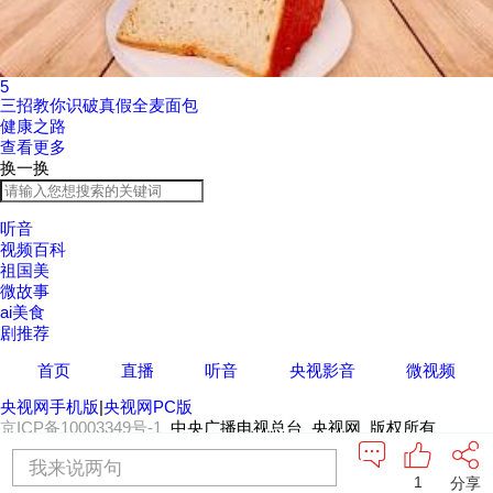
5
三招教你识破真假全麦面包
健康之路
查看更多
换一换
听音
视频百科
祖国美
微故事
ai美食
剧推荐
首页
直播
听音
央视影音
微视频
央视网手机版
|
央视网PC版
京ICP备10003349号-1
中央广播电视总台 央视网 版权所有
我来说两句
1
分享