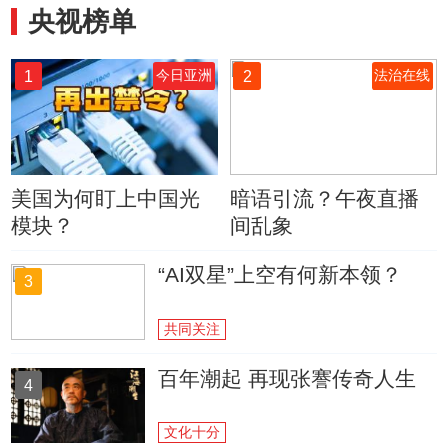
央视榜单
1
2
今日亚洲
法治在线
美国为何盯上中国光
暗语引流？午夜直播
模块？
间乱象
“AI双星”上空有何新本领？
3
共同关注
百年潮起 再现张謇传奇人生
4
文化十分