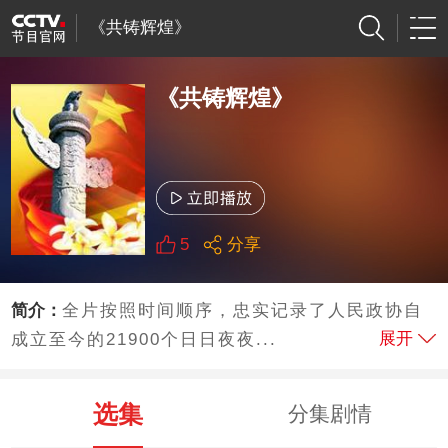
《共铸辉煌》
《共铸辉煌》
5
分享
简介：
全片按照时间顺序，忠实记录了人民政协自
展开
成立至今的21900个日日夜夜...
选集
分集剧情