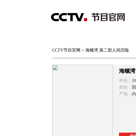
首页
直播
节目单
CCTV节目官网
> 海螺湾 第二部人间历险
综合
新闻
财经
综艺
中文国际
体
海螺湾
年份：
20
类别：
国
产地：
内