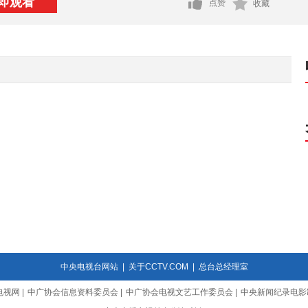
即观看
点赞
收藏
中央电视台网站
|
关于CCTV.COM
|
总台总经理室
电视网
|
中广协会信息资料委员会
|
中广协会电视文艺工作委员会
|
中央新闻纪录电影