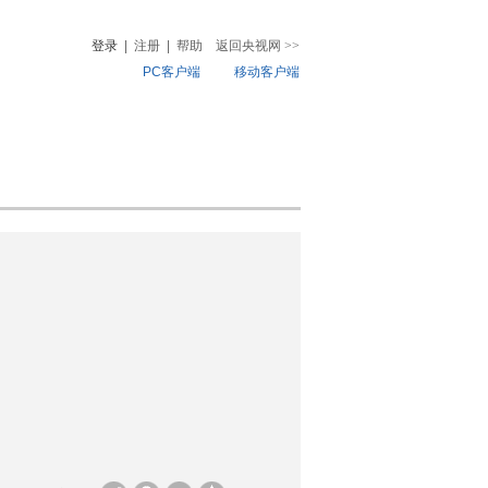
登录
|
注册
|
帮助
返回央视网
>>
PC客户端
移动客户端
音
热榜
微视频
儿
音乐
体育赛事
农业农村