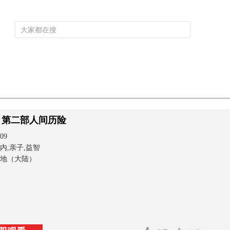
频道大全
栏目大全
片库
4K专区
听
育
电影
国防军事
电视剧
纪录
科教
戏曲
社会与法
少
 第二部人间历险
09
内,亲子,益智
地（大陆）