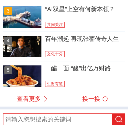
“AI双星”上空有何新本领？
3
共同关注
百年潮起 再现张謇传奇人生
4
文化十分
一醋一面 “酸”出亿万财路
5
生财有道
查看更多
换一换