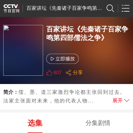
百家讲坛《先秦诸子百家争鸣第四部儒法之争》
百家讲坛《先秦诸子百家争
鸣第四部儒法之争》
607
分享
简介：
儒、墨、道三家激烈争论都主张回到过去。
展开
法家主张面对未来，他的代表人物...
选集
分集剧情