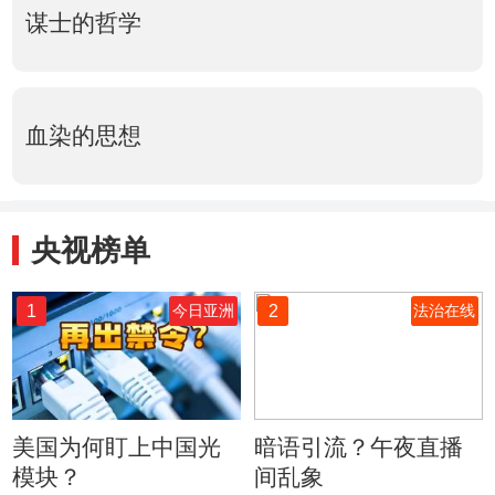
谋士的哲学
血染的思想
央视榜单
1
2
今日亚洲
法治在线
美国为何盯上中国光
暗语引流？午夜直播
模块？
间乱象