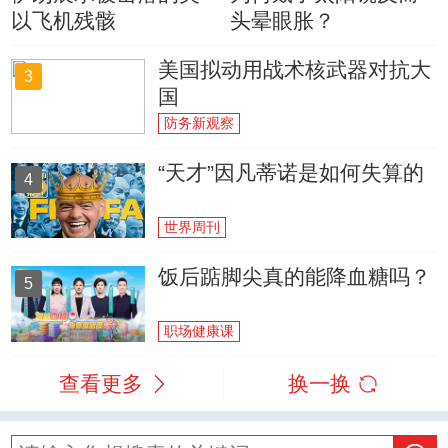
以飞机残骸
头晕眼胀？
美国拟动用战术核武器对抗大
3
国
防务新观察
“天才”因凡蒂诺是如何失算的
4
世界周刊
饭后踮脚尖真的能降血糖吗？
5
职场健康课
查看更多
换一换