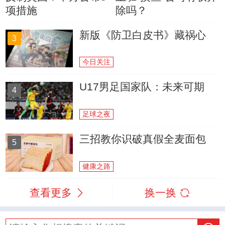
项措施
除吗？
新版《防卫白皮书》藏祸心
3
今日关注
U17男足国家队：未来可期
4
足球之夜
三招教你识破真假全麦面包
5
健康之路
查看更多
换一换