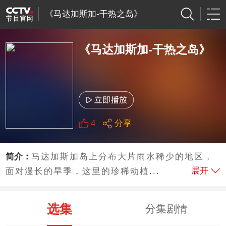
《马达加斯加-干热之岛》
《马达加斯加-干热之岛》
4
分享
简介：
马达加斯加岛上分布大片雨水稀少的地区，
展开
面对漫长的旱季，这里的珍稀动植...
选集
分集剧情