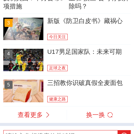
项措施
除吗？
新版《防卫白皮书》藏祸心
3
今日关注
U17男足国家队：未来可期
4
足球之夜
三招教你识破真假全麦面包
5
健康之路
查看更多
换一换