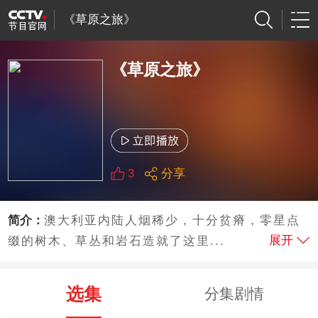
《草原之旅》
《草原之旅》
3
分享
简介：
澳大利亚内陆人烟稀少，十分贫瘠，零星点
展开
缀的树木、草丛和岩石造就了这里...
选集
分集剧情