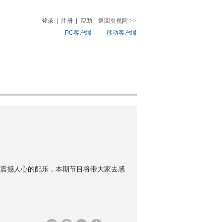
登录
|
注册
|
帮助
返回央视网
>>
PC客户端
移动客户端
音
热榜
微视频
儿
音乐
体育赛事
农业农村
震撼人心的配乐，本期节目将带大家去感