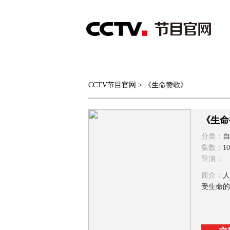
首页
直播
节目单
CCTV节目官网
> 《生命赞歌》
综合
新闻
财经
综艺
中文国际
体
《生命
分类：
自
集数：
1
导演：
简介：
人
受生命的