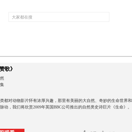
频道大全
栏目大全
片库
4K专区
听
育
电影
国防军事
电视剧
纪录
科教
戏曲
社会与法
少
赞歌》
然
0集
类都对动物影片怀有浓厚兴趣，那里有美丽的大自然、奇妙的生命世界和
脉动，我们将欣赏2009年英国BBC公司推出的自然类史诗巨片《生命》。