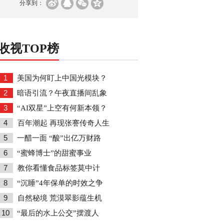
分享到：
收视TOP榜
1
美国为何盯上中国光模块？
2
暗语引流？午夜直播间乱象
3
“AI双星”上空有何新本领？
4
百年潮起 再现张謇传奇人生
5
一醋一面 “酸”出亿万财路
6
“蜜蜂博士”的甜蜜事业
7
教你看懂食品标签莫中计
8
“沉睡”4年保单的时效之争
9
自然秘境 荒漠翠影蕴生机
10
“最后的水上公交”摆渡人