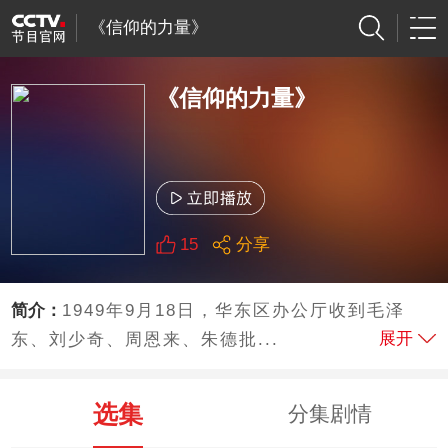
《信仰的力量》
《信仰的力量》
15
分享
简介：
1949年9月18日，华东区办公厅收到毛泽
展开
东、刘少奇、周恩来、朱德批...
选集
分集剧情