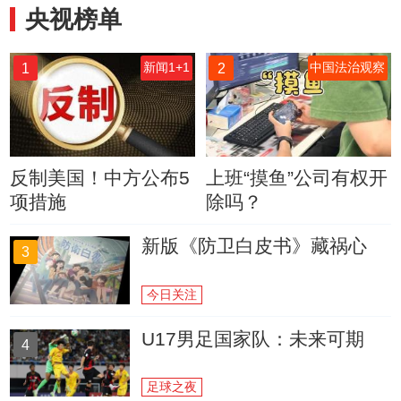
央视榜单
1
2
新闻1+1
中国法治观察
反制美国！中方公布5
上班“摸鱼”公司有权开
项措施
除吗？
新版《防卫白皮书》藏祸心
3
今日关注
U17男足国家队：未来可期
4
足球之夜