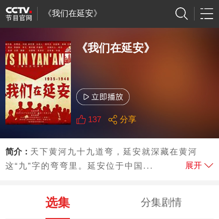
《我们在延安》
《我们在延安》
137
分享
简介：
天下黄河九十九道弯，延安就深藏在黄河
展开
这“九”字的弯弯里。延安位于中国...
选集
分集剧情