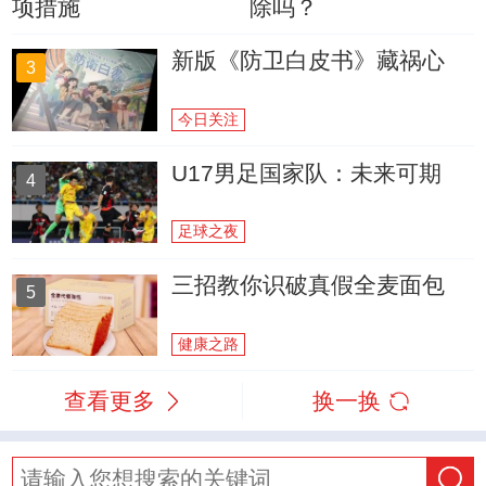
项措施
除吗？
新版《防卫白皮书》藏祸心
3
今日关注
U17男足国家队：未来可期
4
足球之夜
三招教你识破真假全麦面包
5
健康之路
查看更多
换一换