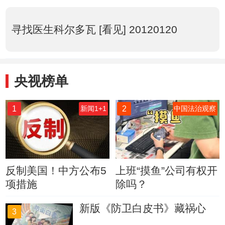
寻找医生科尔多瓦 [看见] 20120120
央视榜单
1
2
新闻1+1
中国法治观察
反制美国！中方公布5
上班“摸鱼”公司有权开
项措施
除吗？
新版《防卫白皮书》藏祸心
3