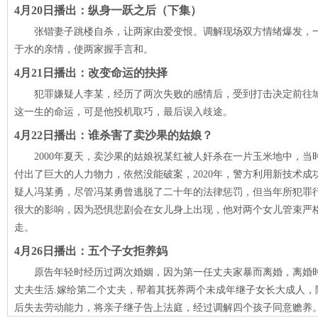
4月20日播出：纵身一跃之后（下集）
张锴妻子跳楼自杀，让两家由爱变恨。调解现场双方情绪爆发，
于水的亲情，使两家握手言和。
4月21日播出：改变命运的抉择
犯罪嫌疑人李某，经历了两次失败的感情后，受到打击决定前往
这一生的命运，可是他投机取巧，最后误入歧途。
4月22日播出：谁杀害了卖沙果的姑娘？
2000年夏天，卖沙果的姑娘祝某红被人奸杀在一片玉米地中，
付出了巨大的人力物力，依然没能破案，2020年，警方利用新技术
疑人冯某勇，尽管冯某勇曾逃脱了二十年的法律惩罚，但当年所犯罪
很大的影响，因为恐惧悲剧会在女儿身上出现，他对两个女儿管束严
走。
4月26日播出：五个子女拒养妈
原告年轻时经历过两次婚姻，因为第一任丈夫家暴而离婚，离婚
丈夫生活.嫁给第二个丈夫，帮着其抚养两个未成年继子女长大成人，
后失去劳动能力，将亲子继子告上法庭，经过调解四个孩子同意赡养