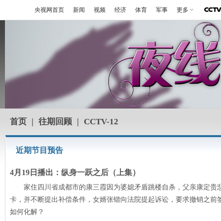
央视网首页
新闻
视频
经济
体育
军事
更多
首页
|
往期回顾
|
CCTV-12
近期节目预告
4月19日播出：纵身一跃之后（上集）
家住四川省成都市的康三霞因为婆媳矛盾跳楼自杀，父亲康定贵
卡，并不断提出补偿条件，女婿张锴向法院提起诉讼，要求撤销之前
如何化解？