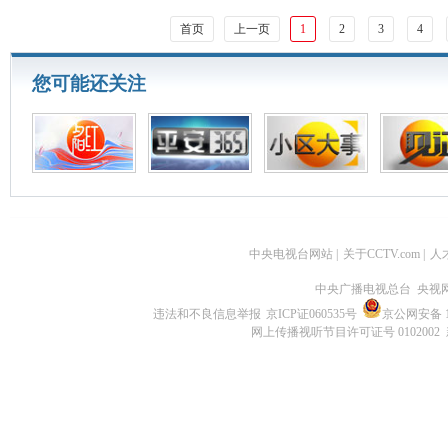
首页
上一页
1
2
3
4
您可能还关注
中央电视台网站
|
关于CCTV.com
|
人
中央广播电视总台 央视
违法和不良信息举报
京ICP证060535号
京公网安备 11
网上传播视听节目许可证号 0102002