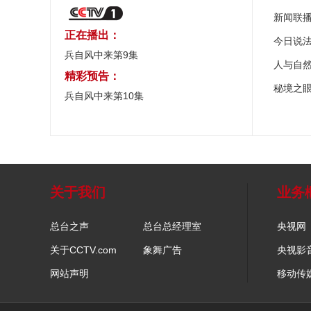
新闻联
正在播出：
今日说
兵自风中来第9集
人与自
精彩预告：
秘境之
兵自风中来第10集
关于我们
业务
总台之声
总台总经理室
央视网
关于CCTV.com
象舞广告
央视影
网站声明
移动传