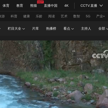
体育
教育
熊猫
直播中国
4K
CCTV.直播
式妙语
主持人
下载央视影音
热解读
天天学习
旅游
科普
健康
乐龄
阅读
艺术
数智
5G
产业+
栏目大全
片库
热播榜
看点
主持人
全部
纪录片网
国家大剧院
大型活动
科技
法治
文娱
人物
公益
图片
习式妙语
央视快评
央视网评
光华锐评
锋面
频道
VR/AR
4K专区
全景新闻
请入列
人生第一次
人生第二次
年冬奥会
CBA
NBA
中超
国足
国际足球
网球
综
体育江湖
文化体育
冰雪道路
足球道路