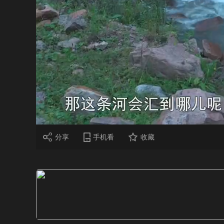
财经
教育
乡村振兴
生态环境
一带一路
大国智造
大国展会
大国保险
云顶对话
CCTV.节目官网
直播
节目单
栏目
片库
分享
手机看
收藏