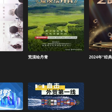
荒漠绘丹青
2024年“经