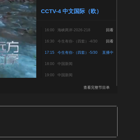
艺术
汽车
数智
5G
产业+
CCTV-4 中文国际（欧）
时尚
天气
才艺
网展
央央好物
16:00
海峡两岸-2026-218
回看
16:30
今生有你-（四套）-4/30
回看
17:15
今生有你-（四套）-5/30
直播中
18:00
中国新闻
19:00
中国新闻
查看完整节目单
CCTV-4 中文国际（美）