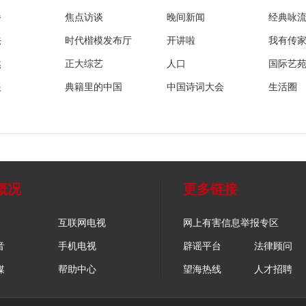
播
焦点访谈
晚间新闻
经典咏
法
时代楷模发布厅
开讲啦
我有传
然
正大综艺
人口
国际艺
眼
典籍里的中国
中国诗词大会
生活圈
概况
更多链接
互联网电视
网上有害信息举报专区
音
手机电视
辟谣平台
法律顾问
媒
帮助中心
望海热线
人才招聘