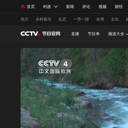
首页
时政
新闻
评论
视频
财经
人民领袖习近平
直播
海外频道
片库
iPanda
栏目大全
联播+
English
中国领导人
节目单
Монгол
听音
央视快评
微视频
习
地方
乡村振兴
生态
一带一路
央博
文化
直播
节目单
频道大全
总台春晚
网络春晚
共产党员网
秧纪录
新闻
国内
国际
评论
经济
军事
人民领袖习近平
联播+
热解读
天天学习
视频
小央视频
小央直播
直播中国
熊猫
现场
前线
比划
快看
蓝海中国
新兵
体育
直播
竞猜
2026年世界杯
2026
VIP会员
CCTV奥林匹克频道
生活体育大会