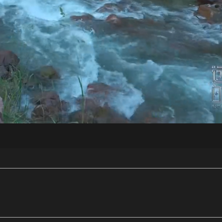
央博
非遗
文化
旅游
科普
健康
乐龄
阅读
云起
超级工厂
智敬中国
全民健康
颜选攻略
海洋
热播榜
总台企业白名单