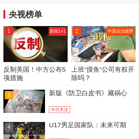
央视榜单
1
2
新闻1+1
中国法治观察
反制美国！中方公布5
上班“摸鱼”公司有权开
项措施
除吗？
新版《防卫白皮书》藏祸心
3
今日关注
U17男足国家队：未来可期
4