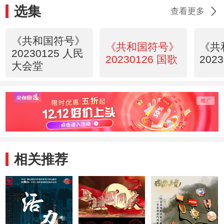
选集
查看更多
《共和国符号》
《共和国符号》
《共
20230125 人民
20230126 国歌
202
大会堂
相关推荐