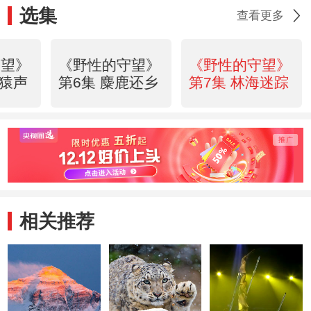
选集
查看更多
守望》
《野性的守望》
《野性的守望》
林猿声
第6集 麋鹿还乡
第7集 林海迷踪
相关推荐