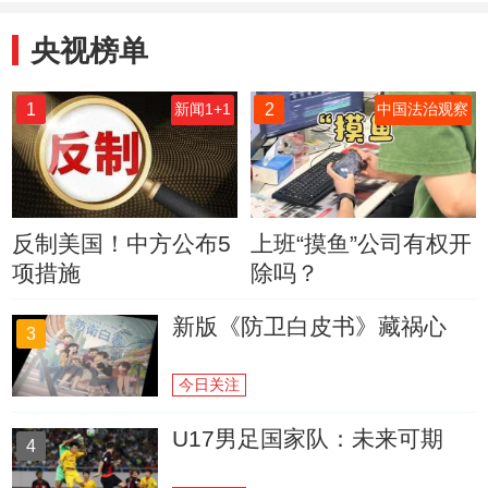
央视榜单
1
2
新闻1+1
中国法治观察
反制美国！中方公布5
上班“摸鱼”公司有权开
项措施
除吗？
新版《防卫白皮书》藏祸心
3
今日关注
U17男足国家队：未来可期
4